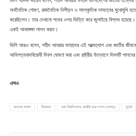
ভিপি সাদিক কায়েম বলেন
,
শহীদ আবরার ফাহাদ বাংলাদেশের জাতীয় ঐক্যের 
অর্থনৈতিক শোষণ
,
রাজনৈতিক নিপীড়ন ও সাংস্কৃতিক দাসত্বের মুখোমুখি 
করেছিলেন। তার দেখানো পথের ওপর ভিত্তি করে জুলাইয়ে বিপ্লব হয়েছে।
একই আকাঙ্ক্ষা লালন করত।
ভিপি আরও বলেন
,
শহীদ আবরার ফাহাদের এই আত্মত্যাগ এবং জাতীয় জীবনে 
আধিপত্যবাদবিরোধী দিবস ঘোষণা করা এবং রাষ্ট্রীয় উদ্যোগে দিবসটি পালনের
এসএ
আবরার ফাহাদ
জিয়ারত
ঢাকা বিশ্ববিদ্যালয় কেন্দ্রীয় ছাত্র সংসদ (ডাকসু)
বুয়েট