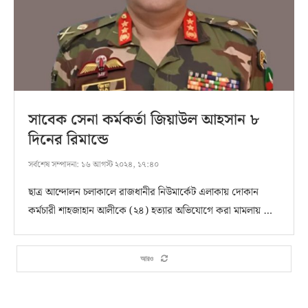
সাবেক সেনা কর্মকর্তা জিয়াউল আহসান ৮
দিনের রিমান্ডে
সর্বশেষ সম্পাদনা:
১৬ আগস্ট ২০২৪, ১৭:৪০
ছাত্র আন্দোলন চলাকালে রাজধানীর নিউমার্কেট এলাকায় দোকান
কর্মচারী শাহজাহান আলীকে (২৪) হত্যার অভিযোগে করা মামলায় …
আরও