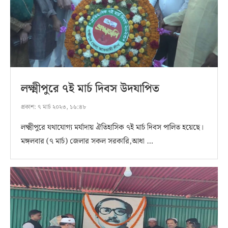
লক্ষ্মীপুরে ৭ই মার্চ দিবস উদযাপিত
প্রকাশ:
৭ মার্চ ২০২৩, ১৬:৪৮
লক্ষ্মীপুরে যথাযোগ্য মর্যাদায় ঐতিহাসিক ৭ই মার্চ দিবস পালিত হয়েছে।
মঙ্গলবার (৭ মার্চ) জেলার সকল সরকারি,আধা …