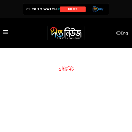
CLICK TO WATCH
FILMS
Eng
৫ ইউনিট