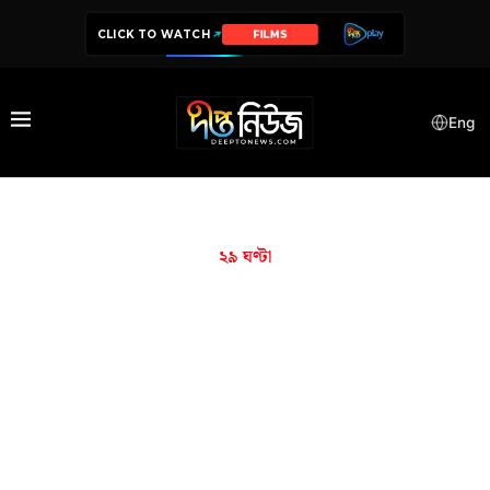
CLICK TO WATCH
FILMS
Eng
২৯ ঘণ্টা