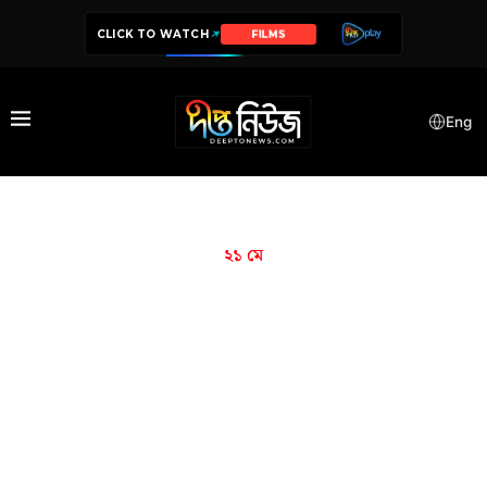
CLICK TO WATCH
FILMS
Eng
২১ মে