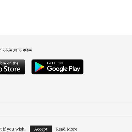
পস ডাউনলোড করুন
ned and Developed by
Nusratech Pte Ltd.
t if you wish.
Accept
Read More