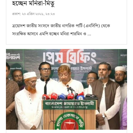
হচ্ছেন মনিরা-মিতু
প্রকাশ:
২০ এপ্রিল ২০২৬, ২৩:২৩
ত্রয়োদশ জাতীয় সংসদে জাতীয় নাগরিক পার্টি (এনসিপি) থেকে
সংরক্ষিত আসনে এমপি হচ্ছেন মনিরা শারমিন ও …