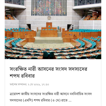
সংরক্ষিত নারী আসনের সংসদ সদস্যদের
শপথ রবিবার
সর্বশেষ সম্পাদনা:
২ মে ২০২৬, ১৭:৫০
ত্রয়োদশ জাতীয় সংসদের সংরক্ষিত নারী আসনে নবনির্বাচিত সংসদ
সদস্যদের (এমপি) শপথ রবিবার (৩ মে) রাতে …