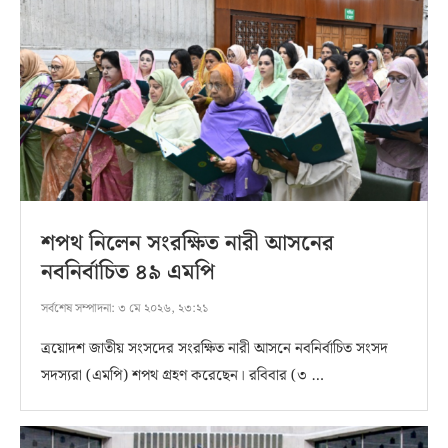
শপথ নিলেন সংরক্ষিত নারী আসনের
নবনির্বাচিত ৪৯ এমপি
সর্বশেষ সম্পাদনা:
৩ মে ২০২৬, ২৩:২১
ত্রয়োদশ জাতীয় সংসদের সংরক্ষিত নারী আসনে নবনির্বাচিত সংসদ
সদস্যরা (এমপি) শপথ গ্রহণ করেছেন। রবিবার (৩ …