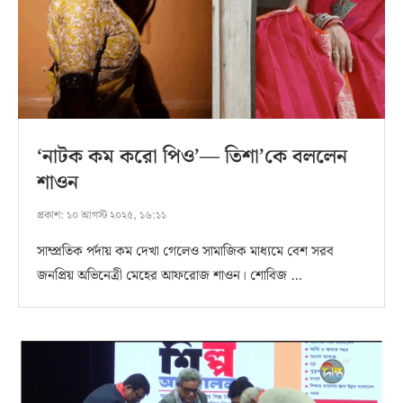
‘নাটক কম করো পিও’— তিশা’কে বললেন
শাওন
প্রকাশ:
১০ আগস্ট ২০২৫, ১৬:১১
সাম্প্রতিক পর্দায় কম দেখা গেলেও সামাজিক মাধ্যমে বেশ সরব
জনপ্রিয় অভিনেত্রী মেহের আফরোজ শাওন। শোবিজ …