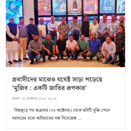
প্রবাসীদের মাঝেও যথেষ্ট সাড়া পড়েছে
‘মুজিব : একটি জাতির রূপকার’
প্রকাশ:
৩১ অক্টোবর ২০২৩, ১৯:১৯
বিশ্বজুড়ে গত শুক্রবার (২৭ অক্টোবর) থেকে ছবিটি মুক্তি পেলে
বরাবরের মতো আমিরাতের বক্স সিনেপ্লেক্স …