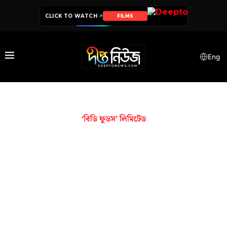
CLICK TO WATCH
FILMS
Eng
‘বিডি ফুডস’ লিমিটেড