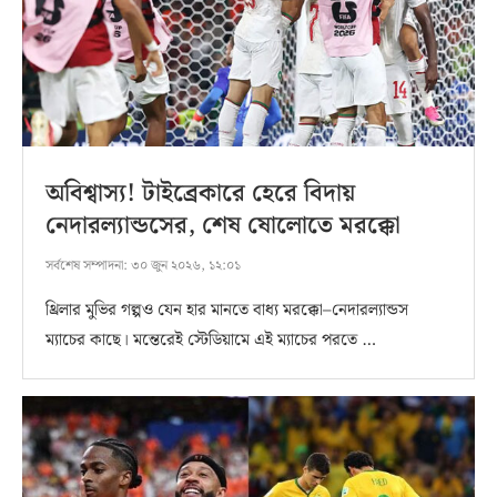
অবিশ্বাস্য! টাইব্রেকারে হেরে বিদায়
নেদারল্যান্ডসের, শেষ ষোলোতে মরক্কো
সর্বশেষ সম্পাদনা:
৩০ জুন ২০২৬, ১২:০১
থ্রিলার মুভির গল্পও যেন হার মানতে বাধ্য মরক্কো–নেদারল্যান্ডস
ম্যাচের কাছে। মন্তেরেই স্টেডিয়ামে এই ম্যাচের পরতে …