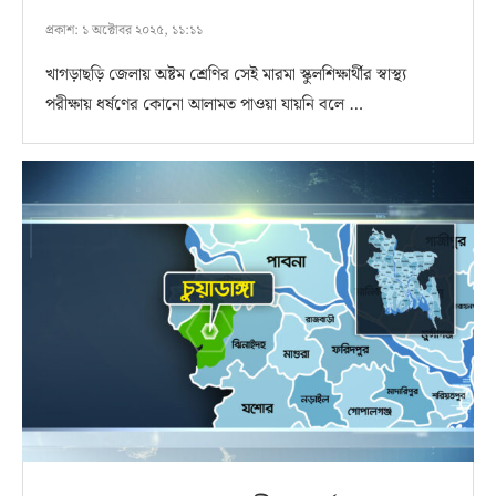
প্রকাশ:
১ অক্টোবর ২০২৫, ১১:১১
খাগড়াছড়ি জেলায় অষ্টম শ্রেণির সেই মারমা স্কুলশিক্ষার্থীর স্বাস্থ্য
পরীক্ষায় ধর্ষণের কোনো আলামত পাওয়া যায়নি বলে …