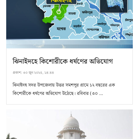
ঝিনাইদহে কিশোরীকে ধর্ষণের অভিযোগ
প্রকাশ:
৩০ জুন ২০২৫, ১৪:৪৪
ঝিনাইদহ সদর উপজেলায় উত্তর সমশপুর গ্রামে ১২ বছরের এক
কিশোরীকে ধর্ষণের অভিযোগ উঠেছে। রবিবার (৩০ …