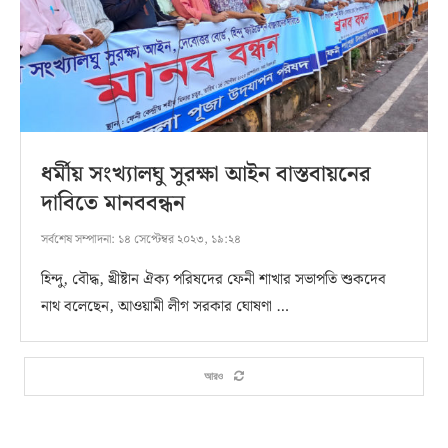
ধর্মীয় সংখ্যালঘু সুরক্ষা আইন বাস্তবায়নের
দাবিতে মানববন্ধন
সর্বশেষ সম্পাদনা:
১৪ সেপ্টেম্বর ২০২৩, ১৯:২৪
হিন্দু, বৌদ্ধ, খ্রীষ্টান ঐক্য পরিষদের ফেনী শাখার সভাপতি শুকদেব
নাথ বলেছেন, আওয়ামী লীগ সরকার ঘোষণা …
আরও