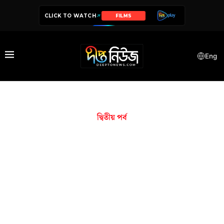
CLICK TO WATCH
FILMS
Eng
দ্বিতীয় প‌র্ব