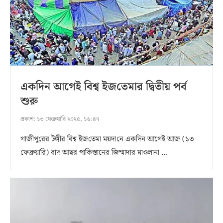
একদিন আগেই বিশ্ব ইজ‌তেমার দ্বিতীয় পর্ব
শুরু
প্রকাশ:
১৩ ফেব্রুয়ারি ২০২৫, ১৬:৪৭
গাজীপু‌রের টঙ্গী‌র বিশ্ব ইজ‌তেমা ময়দা‌নে একদিন আগেই আজ (১৩
ফেব্রুয়ারি) বাদ আছর পাকিস্তানের জিম্মাদার মাওলানা …