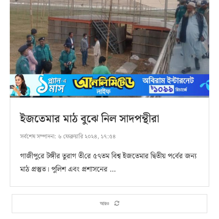
ইজতেমার মাঠ বুঝে নিল সাদপন্থীরা
সর্বশেষ সম্পাদনা:
৬ ফেব্রুয়ারি ২০২৪, ১৭:৫৪
গাজীপু‌রে টঙ্গীর তুরাগ তী‌রে ৫৭তম বিশ্ব ইজতেমার দ্বিতীয় প‌র্বের জন‌্য
মাঠ প্রস্তুত। পুলিশ এবং প্রশাসনের …
আরও