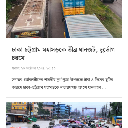
ঢাকা-চট্টগ্রাম মহাসড়কে তীব্র যানজট, দুর্ভোগ
চরমে
প্রকাশ:
১০ অক্টোবর ২০২৪, ১৩:৫০
সনাতন ধর্মাবলম্বীদের শারদীয় দুর্গাপূজা উপলক্ষে টানা ৪ দিনের ছুটির
কারণে ঢাকা–চট্টগ্রাম মহাসড়কে নারায়ণগঞ্জ অংশে যানবাহন …