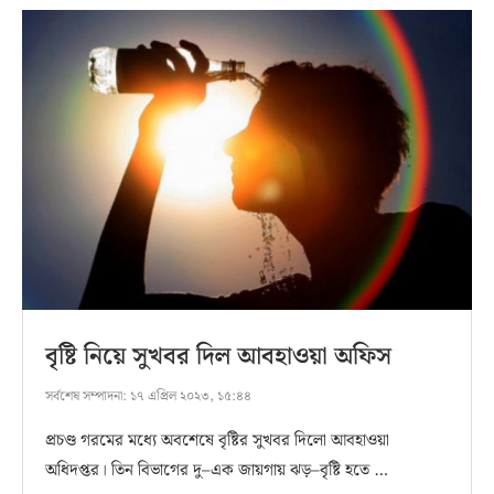
বৃষ্টি নিয়ে সুখবর দিল আবহাওয়া অফিস
সর্বশেষ সম্পাদনা:
১৭ এপ্রিল ২০২৩, ১৫:৪৪
প্রচণ্ড গরমের মধ‌্যে অবশেষে বৃষ্টির সুখবর দিলো আবহাওয়া
অধিদপ্তর। তিন বিভাগের দু–এক জায়গায় ঝড়–বৃষ্টি হতে …