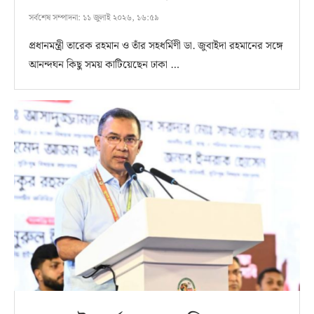
সর্বশেষ সম্পাদনা:
১১ জুলাই ২০২৬, ১৬:৫৯
প্রধানমন্ত্রী তারেক রহমান ও তাঁর সহধর্মিণী ডা. জুবাইদা রহমানের সঙ্গে
আনন্দঘন কিছু সময় কাটিয়েছেন ঢাকা …