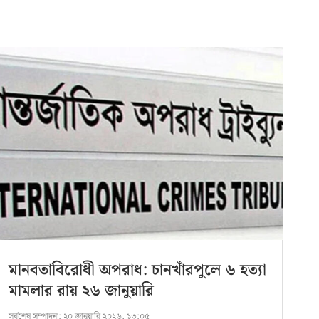
মানবতাবিরোধী অপরাধ: চানখাঁরপুলে ৬ হত্যা
মামলার রায় ২৬ জানুয়ারি
সর্বশেষ সম্পাদনা:
২০ জানুয়ারি ২০২৬, ১৩:০৫