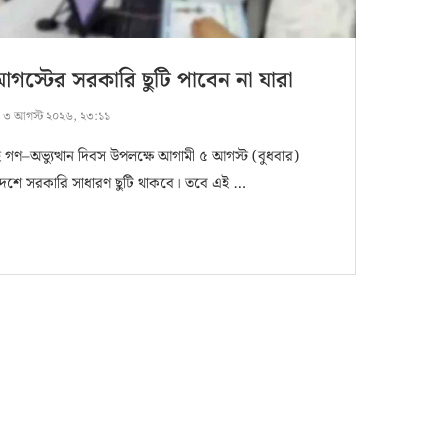
গস্টের সরকারি ছুটি পাবেন না যারা
:
৩ আগস্ট ২০২৬, ২৩:১১
ই গণ–অভ্যুত্থান দিবস উপলক্ষে আগামী ৫ আগস্ট (বুধবার)
দেশে সরকারি সাধারণ ছুটি থাকবে। তবে এই …