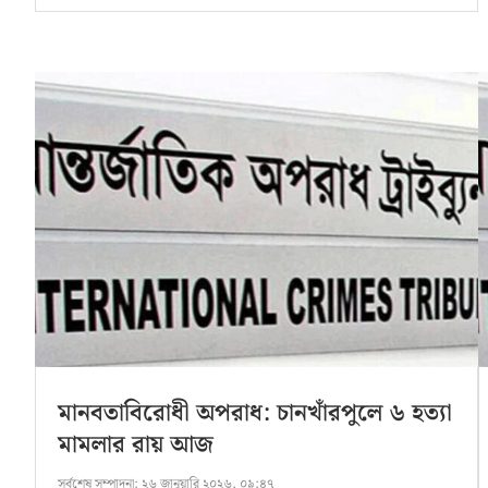
মানবতাবিরোধী অপরাধ: চানখাঁরপুলে ৬ হত্যা
মামলার রায় আজ
সর্বশেষ সম্পাদনা:
২৬ জানুয়ারি ২০২৬, ০৯:৪৭