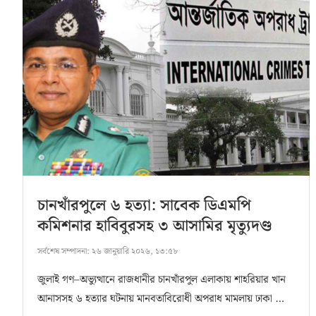
চানখাঁরপুলে ৬ হত্যা: সাবেক ডিএমপি
কমিশনার হাবিবুরসহ ৩ আসামির মৃত্যুদণ্ড
সর্বশেষ সম্পাদনা:
২৬ জানুয়ারি ২০২৬, ১৩:৫৮
জুলাই গণ–অভ্যুত্থানে রাজধানীর চানখাঁরপুল এলাকায় শাহরিয়ার খান
আনাসসহ ৬ হত্যার ঘটনায় মানবতাবিরোধী অপরাধ মামলায় ঢাকা …