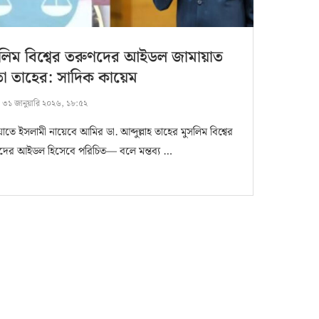
লিম বিশ্বের তরুণদের আইডল জামায়াত
া তাহের: সাদিক কায়েম
:
৩১ জানুয়ারি ২০২৬, ১৮:৫২
াতে ইসলামী নায়েবে আমির ডা. আব্দুল্লাহ তাহের মুসলিম বিশ্বের
দের আইডল হিসেবে পরিচিত— বলে মন্তব্য …