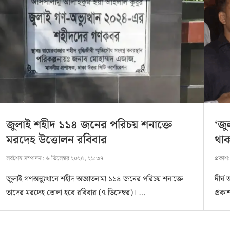
জুলাই শহীদ ১১৪ জনের পরিচয় শনাক্তে
‘জু
মরদেহ উত্তোলন রবিবার
থা
সর্বশেষ সম্পাদনা:
৬ ডিসেম্বর ২০২৫, ২১:৩৭
প্রকাশ
জুলাই গণঅভ্যুত্থানে শহীদ অজ্ঞাতনামা ১১৪ জনের পরিচয় শনাক্তে
দীর্
তাদের মরদেহ তোলা হবে রবিবার (৭ ডিসেম্বর)। …
প্রক