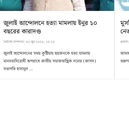
জুলাই আন্দোলনে হত্যা মামলায় ইনুর ১০
মুস
বছরের কারাদণ্ড
নেত
সর্বশেষ সম্পাদনা:
৩০ জুন ২০২৬, ১৫:১৬
প্রকাশ
জুলাই আন্দোলনের সময় কুষ্টিয়ায় ছয়জনকে হত্যা মামলায়
জামায়
মানবতাবিরোধী অপরাধে জাতীয় সমাজতান্ত্রিক দলের (জাসদ)
তরুণ
সভাপতি হাসানুল …