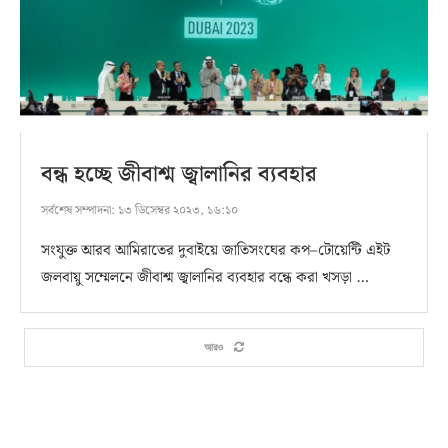
বন্ধ হচ্ছে জীবাশ্ম জ্বালানির ব্যবহার
সর্বশেষ সম্পাদনা:
১৩ ডিসেম্বর ২০২৩, ১৬:১০
সংযুক্ত আরব আমিরাতের দুবাইয়ে জাতিসংঘের কপ–টোয়েন্টি এইট
জলবায়ু সম্মেলনে জীবাশ্ম জ্বালানির ব্যবহার বন্ধে করা খসড়া …
আরও