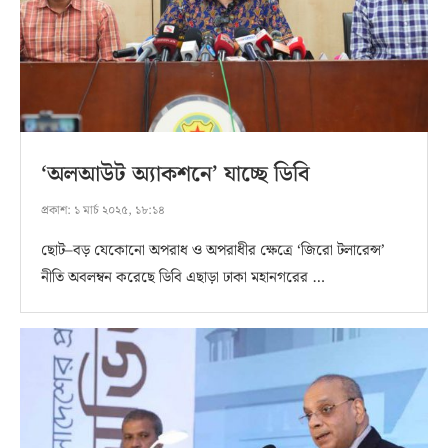
‘অলআউট অ্যাকশনে’ যাচ্ছে ডিবি
প্রকাশ:
১ মার্চ ২০২৫, ১৮:১৪
ছোট–বড় যেকোনো অপরাধ ও অপরাধীর ক্ষেত্রে ‘জিরো টলারেন্স’
নীতি অবলম্বন করেছে ডিবি এছাড়া ঢাকা মহানগরের …