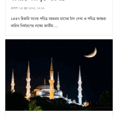
প্রকাশ:
২৫ জুন ২০২৫, ১২:২২
১৪৪৭ হিজরি সনের পবিত্র মহররম মাসের চাঁদ দেখা ও পবিত্র আশুরা
তারিখ নির্ধারণের লক্ষ্যে জাতীয় …