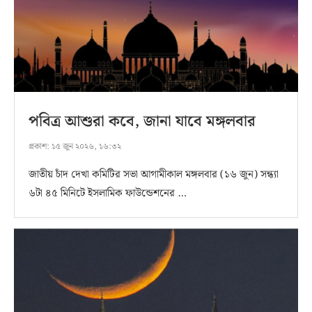
পবিত্র আশুরা কবে, জানা যাবে মঙ্গলবার
প্রকাশ:
১৫ জুন ২০২৬, ১৬:৩২
জাতীয় চাঁদ দেখা কমিটির সভা আগামীকাল মঙ্গলবার (১৬ জুন) সন্ধ্যা
৬টা ৪৫ মিনিটে ইসলামিক ফাউন্ডেশনের …