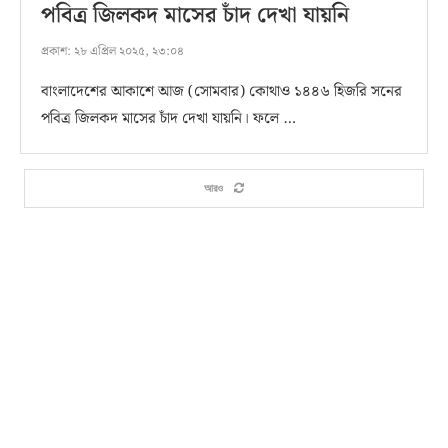
পবিত্র জিলকদ মাসের চাঁদ দেখা যায়নি
প্রকাশ:
২৮ এপ্রিল ২০২৫, ২৩:০৪
বাংলাদেশের আকাশে আজ (সোমবার) কোথাও ১৪৪৬ হিজরি সনের
পবিত্র জিলকদ মাসের চাঁদ দেখা যায়নি। ফলে …
আরও