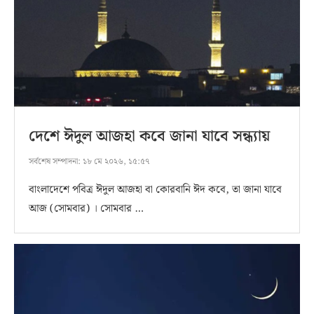
দেশে ঈদুল আজহা কবে জানা যাবে সন্ধ্যায়
সর্বশেষ সম্পাদনা:
১৮ মে ২০২৬, ১৫:৫৭
বাংলাদেশে পবিত্র ঈদুল আজহা বা কোরবানি ঈদ কবে, তা জানা যাবে
আজ (সোমবার) । সোমবার …