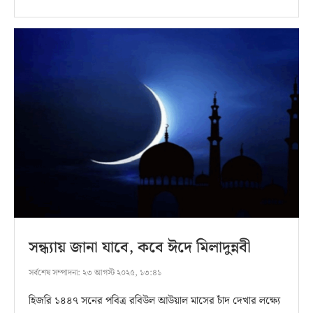
সন্ধ্যায় জানা যাবে, কবে ঈদে মিলাদুন্নবী
সর্বশেষ সম্পাদনা:
২৩ আগস্ট ২০২৫, ১৩:৪১
হিজরি ১৪৪৭ সনের পবিত্র রবিউল আউয়াল মাসের চাঁদ দেখার লক্ষ্যে