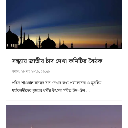
সন্ধ্যায় জাতীয় চাঁদ দেখা কমিটির বৈঠক
প্রকাশ:
১৯ মার্চ ২০২৬, ১৬:৫৯
পবিত্র শাওয়াল মাসের চাঁদ দেখার তথ্য পর্যালোচনা ও মুসলিম
ধর্মাবলম্বীদের বৃহত্তম ধর্মীয় উৎসব পবিত্র ঈদ–উল …