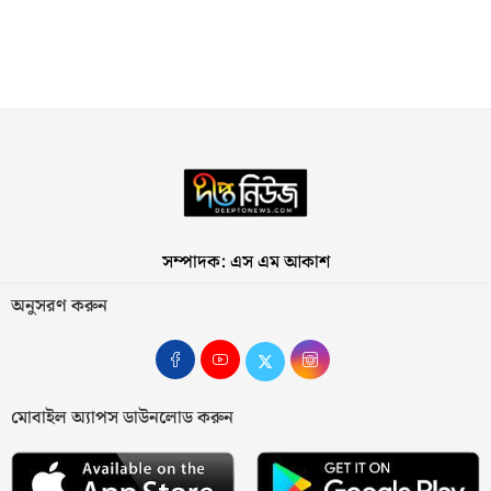
সম্পাদক: এস এম আকাশ
অনুসরণ করুন
মোবাইল অ্যাপস ডাউনলোড করুন