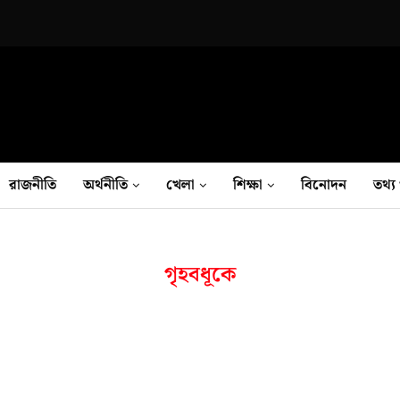
রাজনীতি
অর্থনীতি
খেলা
শিক্ষা
বিনোদন
তথ‍্য 
গৃহবধূকে