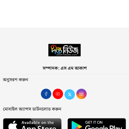
সম্পাদক: এস এম আকাশ
অনুসরণ করুন
মোবাইল অ্যাপস ডাউনলোড করুন