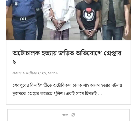
অটোচালক হত্যায় জড়িত অভিযোগে গ্রেপ্তার
২
প্রকাশ:
৯ অক্টোবর ২০২৩, ১৫:৩৬
শেরপুরের ঝিনাইগাতীতে অটোরিকশা চালক শাহ আলম হত্যার ঘটনায়
দুজনকে গ্রেপ্তার করেছে পুলিশ। একই সাথে ছিনতাই …
আরও