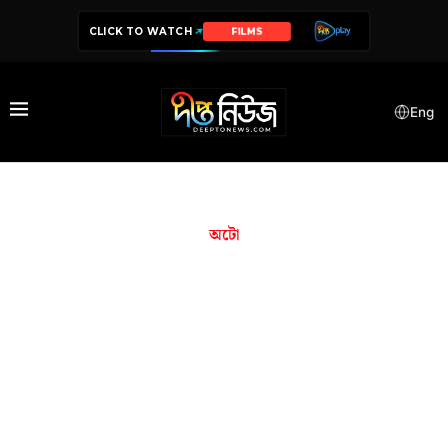
CLICK TO WATCH
FILMS
Eng
অটো