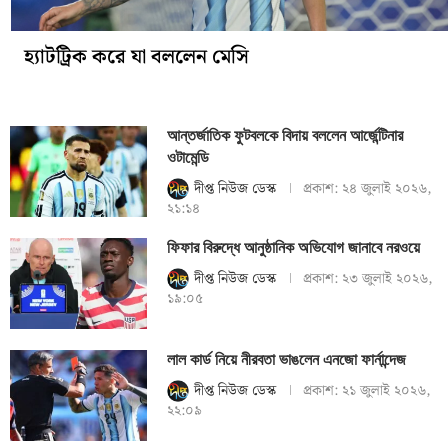
হ্যাটট্রিক করে যা বললেন মেসি
আন্তর্জাতিক ফুটবলকে বিদায় বললেন আর্জেন্টিনার
ওটামেন্ডি
দীপ্ত নিউজ ডেস্ক
প্রকাশ:
২৪ জুলাই ২০২৬,
২১:১৪
ফিফার বিরুদ্ধে আনুষ্ঠানিক অভিযোগ জানাবে নরওয়ে
দীপ্ত নিউজ ডেস্ক
প্রকাশ:
২৩ জুলাই ২০২৬,
১৯:০৫
লাল কার্ড নিয়ে নীরবতা ভাঙলেন এনজো ফার্নান্দেজ
দীপ্ত নিউজ ডেস্ক
প্রকাশ:
২১ জুলাই ২০২৬,
২২:০৯