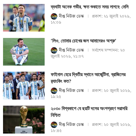
ব্যথাটা অনেক গভীর, ক্ষত শুকাতে সময় লাগবে: মেসি
দীপ্ত নিউজ ডেস্ক
প্রকাশ:
২১ জুলাই ২০২৬,
১২:০৯
‘লিও, তোমার চোখের জল আমাদেরও অশ্রু’
দীপ্ত নিউজ ডেস্ক
সর্বশেষ সম্পাদনা:
২০
জুলাই ২০২৬, ২১:০৭
ফাইনাল হেরে দ্বিতীয় স্থানে আর্জেন্টিনা, ব্রাজিলের
র‍্যাংকিং কত?
দীপ্ত নিউজ ডেস্ক
প্রকাশ:
২০ জুলাই ২০২৬,
১৯:২৫
২০৩০ বিশ্বকাপে যে ছয়টি দলের অংশগ্রহণ সরাসরি
নিশ্চিত
দীপ্ত নিউজ ডেস্ক
প্রকাশ:
২০ জুলাই ২০২৬,
১৮:৪৫