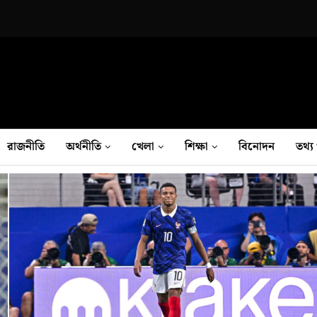
রাজনীতি
অর্থনীতি
খেলা
শিক্ষা
বিনোদন
তথ‍্য 