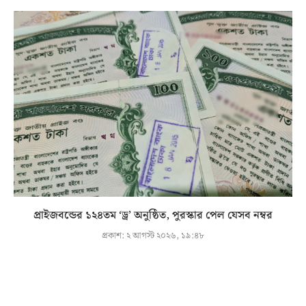
প্রাইজবন্ডের ১২৪তম ‘ড্র’ অনুষ্ঠিত, পুরস্কার পেল যেসব নম্বর
প্রকাশ:
২ আগস্ট ২০২৬, ১৯:৪৮