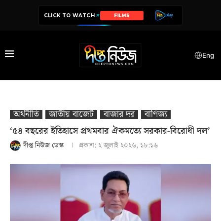
CLICK TO WATCH
SERIES
Eng
অর্থনীতি
জাতীয় বাজেট
বাজার দর
বাণিজ্য
‘৫৪ বছরের ইতিহাসে প্রথমবার ঐকমত্যে সরকার-বিরোধী দল’
দীপ্ত নিউজ ডেস্ক
প্রকাশ:
২ জুলাই ২০২৬, ১৮:১৬