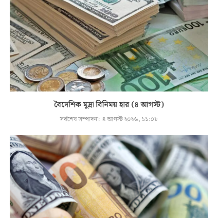
বৈদেশিক মুদ্রা বিনিময় হার (৪ আগস্ট)
সর্বশেষ সম্পাদনা:
৪ আগস্ট ২০২৬, ১১:০৮