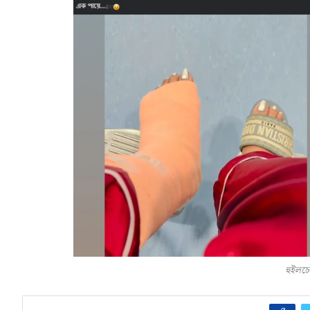
হুইলচে