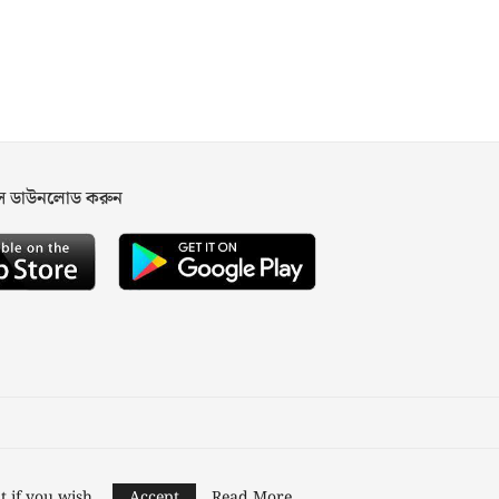
পস ডাউনলোড করুন
ned and Developed by
Nusratech Pte Ltd.
t if you wish.
Accept
Read More