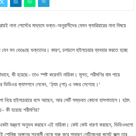
ায়ই নানা পোস্টের মাধ্যমে ভক্ত
–
অনুরাগীদের যেমন ক্যারিয়ারের নানা বিষয়ে
মতো যেন মন ভেঙেছে ভক্তদের। কারণ
,
চলাচলে হুইলচেয়ার ব্যবহার করতে হচ্ছে
ীভাবে
,
কী হয়েছে
–
তাও স্পষ্ট করেননি নায়িকা। মূলত
,
পরীমণির বাম পায়ে
রে ভিডিওর ক্যাপশনে লেখেন
, ‘
ঠ্যাং
(
পা
)
এ নজর লেগেছে।
‘
রা পা নিয়ে হুইলচেয়ারে বসে আছেন
,
আর সেটি সম্ভবত কোনো হাসপাতালে। হঠাৎ
ে
–
কী হয়েছে পরীমণির
?
একটা যন্ত্রণা অনুভব করছেন এই নায়িকা। কেউ কেউ ধারণা করছেন
,
ভিডিওগুলো
োবিজ অঙ্গনের সহকর্মী থেকে শুরু করে সাধারণ নেটিজেনরা কমেন্ট বক্সে তার