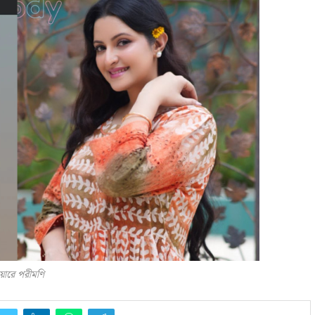
য়ারে পরীমণি