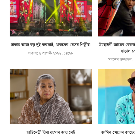
ঢাকায় আজ বড় দুই কনসার্ট, থাকবেন যেসব শিল্পীরা
উদ্বোধনী আয়ের রেকর্ড
ছাড়াল ১
প্রকাশ:
৫ আগস্ট ২০২৬, ১৪:২৮
সর্বশেষ সম্পাদনা:
অভিনেত্রী রিনা রহমান আর নেই
জামিন পেলেন জাহের 