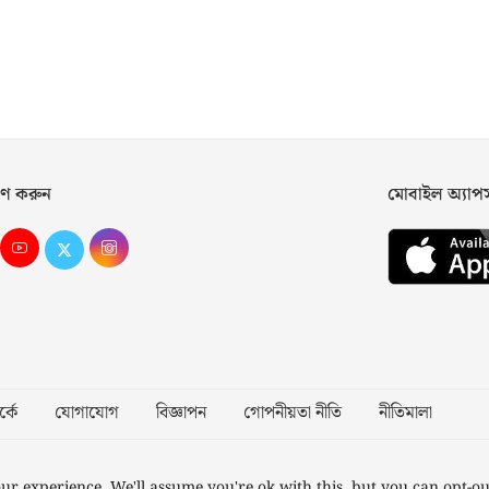
ণ করুন
মোবাইল অ্যা
্কে
যোগাযোগ
বিজ্ঞাপন
গোপনীয়তা নীতি
নীতিমালা
Desig
ur experience. We'll assume you're ok with this, but you can opt-ou