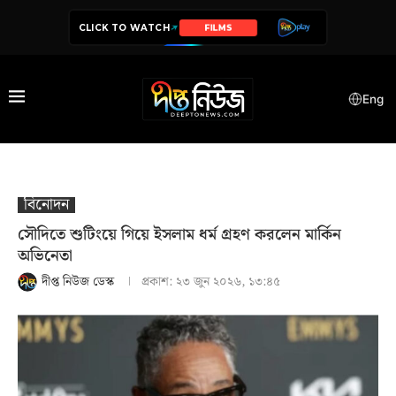
CLICK TO WATCH
SERIES
Eng
বিনোদন
সৌদিতে শুটিংয়ে গিয়ে ইসলাম ধর্ম গ্রহণ করলেন মার্কিন
অভিনেতা
দীপ্ত নিউজ ডেস্ক
প্রকাশ:
২৩ জুন ২০২৬, ১৩:৪৫