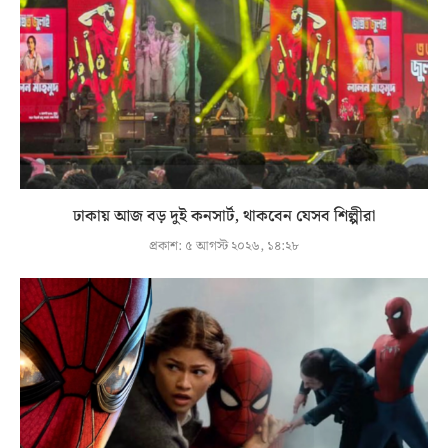
ঢাকায় আজ বড় দুই কনসার্ট, থাকবেন যেসব শিল্পীরা
প্রকাশ:
৫ আগস্ট ২০২৬, ১৪:২৮