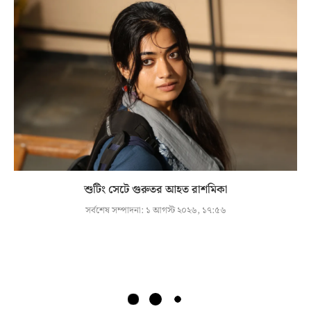
শুটিং সেটে গুরুতর আহত রাশমিকা
সর্বশেষ সম্পাদনা:
১ আগস্ট ২০২৬, ১৭:৫৬