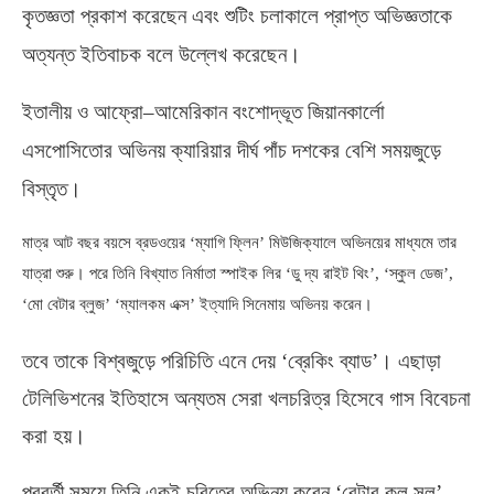
কৃতজ্ঞতা প্রকাশ করেছেন এবং শুটিং চলাকালে প্রাপ্ত অভিজ্ঞতাকে
অত্যন্ত ইতিবাচক বলে উল্লেখ করেছেন।
ইতালীয় ও আফ্রো
–
আমেরিকান বংশোদ্ভূত জিয়ানকার্লো
এসপোসিতোর অভিনয় ক্যারিয়ার দীর্ঘ পাঁচ দশকের বেশি সময়জুড়ে
বিস্তৃত।
মাত্র আট বছর বয়সে ব্রডওয়ের ‘ম্যাগি ফ্লিন’ মিউজিক্যালে অভিনয়ের মাধ্যমে তার
যাত্রা শুরু। পরে তিনি বিখ্যাত নির্মাতা স্পাইক লির ‘ডু দ্য রাইট থিং’
, ‘
স্কুল ডেজ’
,
‘
মো বেটার ব্লুজ’ ‘ম্যালকম এক্স’ ইত্যাদি সিনেমায় অভিনয় করেন।
তবে তাকে বিশ্বজুড়ে পরিচিতি এনে দেয় ‘ব্রেকিং ব্যাড’। এছাড়া
টেলিভিশনের ইতিহাসে অন্যতম সেরা খলচরিত্র হিসেবে গাস বিবেচনা
করা হয়।
পরবর্তী সময়ে তিনি একই চরিত্রে অভিনয় করেন ‘বেটার কল সল’