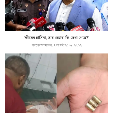
‘কীসের হাসিনা, তার চেহারা কি দেখা গেছে?’
সর্বশেষ সম্পাদনা:
৭ আগস্ট ২০২৬, ২২:১২