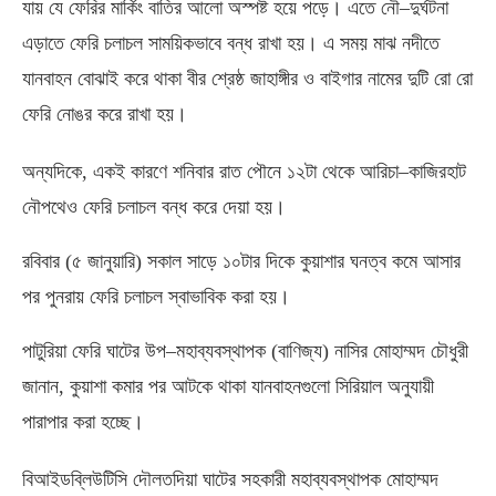
যায় যে ফেরির মার্কিং বাতির আলো অস্পষ্ট হয়ে পড়ে। এতে নৌ
–
দুর্ঘটনা
এড়াতে ফেরি চলাচল সাময়িকভাবে বন্ধ রাখা হয়। এ সময় মাঝ নদীতে
যানবাহন বোঝাই করে থাকা বীর শ্রেষ্ঠ জাহাঙ্গীর ও বাইগার নামের দুটি রো রো
ফেরি নোঙর করে রাখা হয়।
অন্যদিকে
,
একই কারণে শনিবার রাত পৌনে ১২টা থেকে আরিচা
–
কাজিরহাট
নৌপথেও ফেরি চলাচল বন্ধ করে দেয়া হয়।
রবিবার
(
৫ জানুয়ারি
)
সকাল সাড়ে ১০টার দিকে কুয়াশার ঘনত্ব কমে আসার
পর পুনরায় ফেরি চলাচল স্বাভাবিক করা হয়।
পাটুরিয়া ফেরি ঘাটের উপ
–
মহাব্যবস্থাপক
(
বাণিজ্য
)
নাসির মোহাম্মদ চৌধুরী
জানান
,
কুয়াশা কমার পর আটকে থাকা যানবাহনগুলো সিরিয়াল অনুযায়ী
পারাপার করা হচ্ছে।
বিআইডব্লিউটিসি দৌলতদিয়া ঘাটের সহকারী মহাব্যবস্থাপক মোহাম্মদ