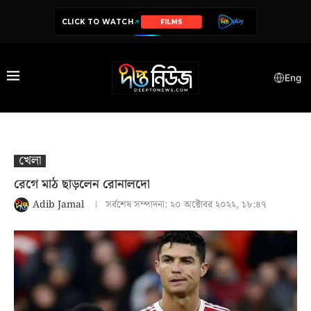
CLICK TO WATCH
SERIES
Eng
খেলা
রেগে মাঠ ছাড়লেন রোনালদো
Adib Jamal
সর্বশেষ সম্পাদনা:
২০ অক্টোবর ২০২২, ১৮:৪৭