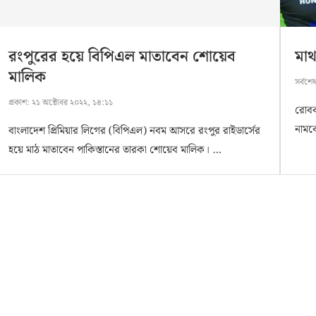
রংপুরের হয়ে বিপিএল মাতাবেন শোয়েব
মাথ
মালিক
সর্বশে
প্রকাশ:
২১ অক্টোবর ২০২২, ১৪:১১
রোববা
নামব
বাংলাদেশ প্রিমিয়ার লিগের (বিপিএল) নবম আসরে রংপুর রাইডার্সের
হয়ে মাঠ মাতাবেন পাকিস্তানের তারকা শোয়েব মালিক। …