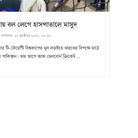
ায় বল লেগে হাসপাতালে মাসুদ
ষ সম্পাদনা:
২১ অক্টোবর ২০২২, ১৩:৩২
র টি-টোয়েন্টি বিশ্বকাপের মূল লড়াইয়ে ভারতের বিপক্ষে মাঠে
ে পাকিস্তান। তার আগে আজ মেলবোর্ন ক্রিকেট …