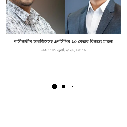
নাসীরুদ্দীন-সারজিসসহ এনসিপির ১০ নেতার বিরুদ্ধে মামলা
প্রকাশ:
৩১ জুলাই ২০২৬, ১৩:০৯