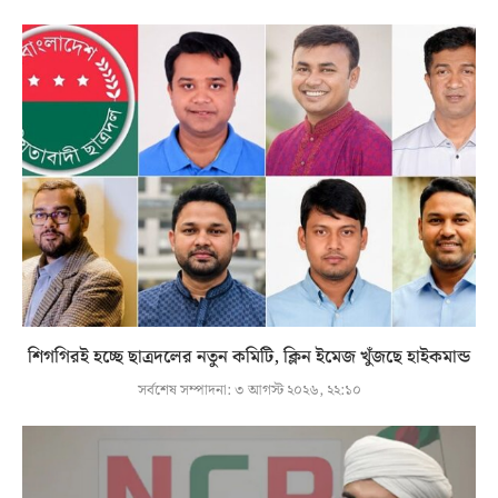
শিগগিরই হচ্ছে ছাত্রদলের নতুন কমিটি, ক্লিন ইমেজ খুঁজছে হাইকমান্ড
সর্বশেষ সম্পাদনা:
৩ আগস্ট ২০২৬, ২২:১০