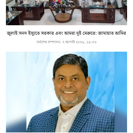
জুলাই সনদ ইস্যুতে সরকার এবং আমরা দুই মেরুতে: জামায়াত আমির
সর্বশেষ সম্পাদনা:
৭ আগস্ট ২০২৬, ১৯:০৮