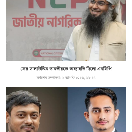
ফের সালাউদ্দিন তানভীরকে অব্যাহতি দিলো এনসিপি
সর্বশেষ সম্পাদনা:
১ আগস্ট ২০২৬, ১৮:২৭