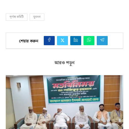
পূর্ণাঙ্গ কমিটি
যুবদল
শেয়ার করুন
আরও পড়ুন