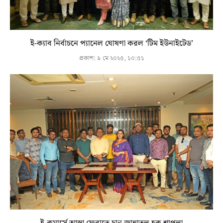
ই-ক্যাব নির্বাচনে প্যানেল ঘোষণা করল ‘টিম ইউনাইটেড’
প্রকাশ:
৯ মে ২০২৫, ১০:৫১