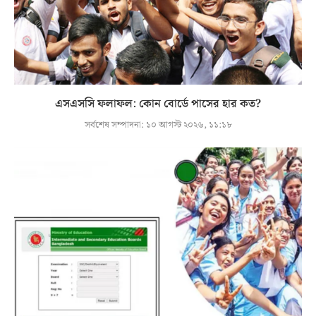
এসএসসি ফলাফল: কোন বোর্ডে পাসের হার কত?
সর্বশেষ সম্পাদনা:
১০ আগস্ট ২০২৬, ১১:১৮