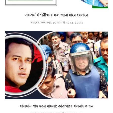
এসএসসি পরীক্ষার ফল জানা যাবে যেভাবে
সর্বশেষ সম্পাদনা:
১০ আগস্ট ২০২৬, ১৫:২২
সালমান শাহ হত্যা মামলা: কারাগারে খলনায়ক ডন