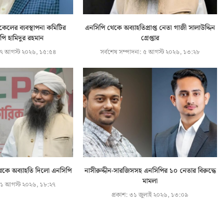
িকেলের ব্যবস্থাপনা কমিটির
এনসিপি থেকে অব্যাহতিপ্রাপ্ত নেতা গাজী সালাউদ্দিন
ি হামিদুর রহমান
গ্রেপ্তার
৭ আগস্ট ২০২৬, ১৫:৫৪
সর্বশেষ সম্পাদনা:
৫ আগস্ট ২০২৬, ১৩:২৮
রকে অব্যাহতি দিলো এনসিপি
নাসীরুদ্দীন-সারজিসসহ এনসিপির ১০ নেতার বিরুদ্ধে
মামলা
১ আগস্ট ২০২৬, ১৮:২৭
প্রকাশ:
৩১ জুলাই ২০২৬, ১৩:০৯