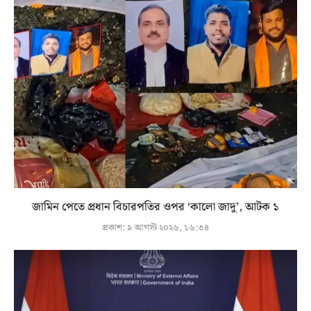
জামিন পেতে প্রধান বিচারপতির ওপর ‘কালো জাদু’, আটক ১
প্রকাশ:
৯ আগস্ট ২০২৬, ১৬:৩৪