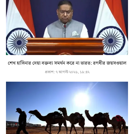
শেখ হাসিনার দেয়া বক্তব্য সমর্থন করে না ভারত: রণধীর জয়সওয়াল
প্রকাশ:
৭ আগস্ট ২০২৬, ১৯:৪২