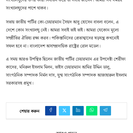
সংখ্যালঘুদের ওপর কারা নির্যাতন করে তা সবাই জানেন। আমরা সব সময়ই
সংখ্যালঘুদের পাশে থাকব।
সভায় জাতীয় পার্টির কো-চেয়ারম্যান সৈয়দ আবু হোসেন বাবলা বলেন, এ
দেশে কোন সংখ্যালঘু নেই। আমরা সবাই ভাই ভাই। আমরা যেকোন মূল্যে
সম্প্রীতির ঐতিহ্য রক্ষা করব। পাকিস্তানিদের প্রেতাত্মাদের ষড়যন্ত্র কখনোই
সফল হবে না। বাংলাদেশ অসাম্প্রদায়িক রাষ্ট্রের রোল মডেল।
এ সময় আরও উপস্থিত ছিলেন জাতীয় পার্টির চেয়ারম্যান এর উপদেষ্টা শেরীফা
কাদের, মনিরুল ইসলাম মিলন, ভাইস চেয়ারম্যান আমির উদ্দিন ডালু,
সাংগঠনিক সম্পাদক নির্মল দাস, যুগ্ম সাংগঠনিক সম্পাদক আজাহারুল ইসলাম
সরকারসহ প্রমুখ।
শেয়ার করুন