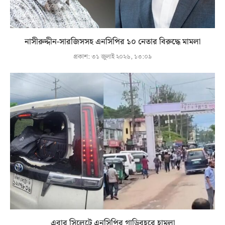
নাসীরুদ্দীন-সারজিসসহ এনসিপির ১০ নেতার বিরুদ্ধে মামলা
প্রকাশ:
৩১ জুলাই ২০২৬, ১৩:০৯
এবার সিলেটে এনসিপির গাড়িবহরে হামলা