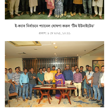
ই-ক্যাব নির্বাচনে প্যানেল ঘোষণা করল ‘টিম ইউনাইটেড’
প্রকাশ:
৯ মে ২০২৫, ১০:৫১