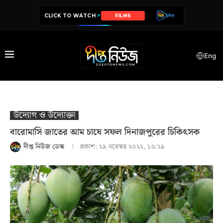
CLICK TO WATCH
SERIES
Eng
উদ‍্যোগ ও উদ‍্যোক্তা
বারোমাসি জাতের আম চাষে সফল দিনাজপুরের চিকিৎসক
দীপ্ত নিউজ ডেস্ক
প্রকাশ:
২৯ নভেম্বর ২০২২, ১৬:২৯