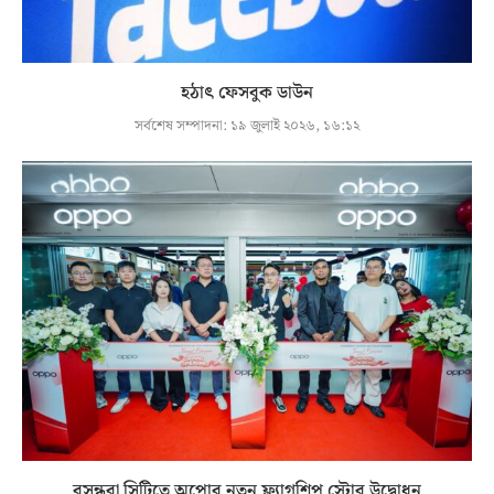
হঠাৎ ফেসবুক ডাউন
সর্বশেষ সম্পাদনা:
১৯ জুলাই ২০২৬, ১৬:১২
বসুন্ধরা সিটিতে অপোর নতুন ফ্ল্যাগশিপ স্টোর উদ্বোধন