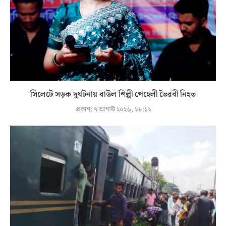
সিলেটে সড়ক দুর্ঘটনায় বাউল শিল্পী পেহেলী ভৈরবী নিহত
প্রকাশ:
৭ আগস্ট ২০২৬, ১৮:১২