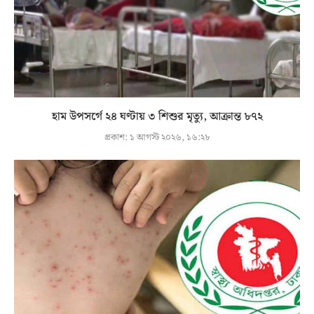
হাম উপসর্গে ২৪ ঘণ্টায় ৩ শিশুর মৃত্যু, আক্রান্ত ৮৭২
প্রকাশ:
১ আগস্ট ২০২৬, ১৬:২৮