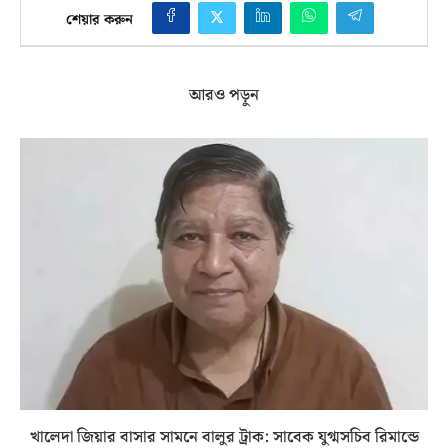
শেয়ার করুন
আরও পড়ুন
খালেদা জিয়ার বাসার সামনে বালুর ট্রাক: সাবেক যুগ্মসচিব রিমান্ডে