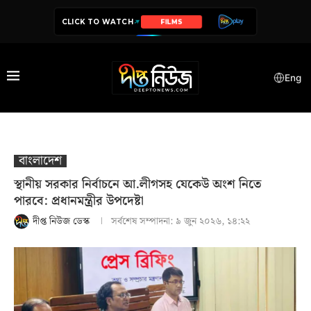
CLICK TO WATCH
FILMS
SERIES
Eng
বাংলাদেশ
স্থানীয় সরকার নির্বাচনে আ.লীগসহ যেকেউ অংশ নিতে
পারবে: প্রধানমন্ত্রীর উপদেষ্টা
দীপ্ত নিউজ ডেস্ক
সর্বশেষ সম্পাদনা:
৯ জুন ২০২৬, ১৪:২২