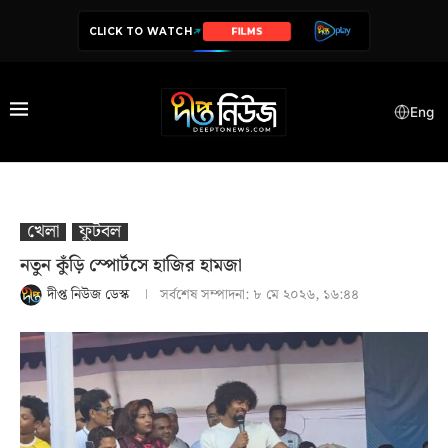
CLICK TO WATCH
SERIES
Eng
খেলা
ফুটবল
নতুন কুঁড়ি স্পোর্টসে হাজির হামজা
দীপ্ত নিউজ ডেস্ক
সর্বশেষ সম্পাদনা:
৮ মে ২০২৬, ১৬:৪৪