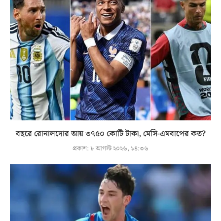
বছরে রোনালদোর আয় ৩৭৫০ কোটি টাকা, মেসি-এমবাপের কত?
প্রকাশ:
৮ আগস্ট ২০২৬, ১৪:৩৬