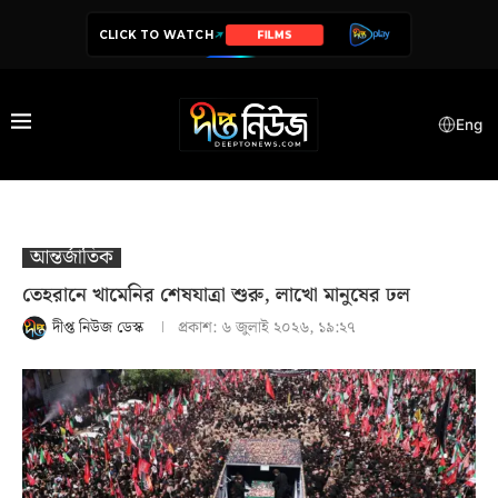
CLICK TO WATCH
SERIES
Eng
আন্তর্জাতিক
তেহরানে খামেনির শেষযাত্রা শুরু, লাখো মানুষের ঢল
দীপ্ত নিউজ ডেস্ক
প্রকাশ:
৬ জুলাই ২০২৬, ১৯:২৭