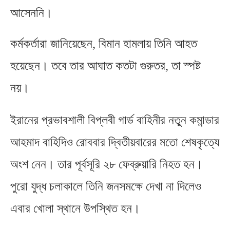
আসেননি।
কর্মকর্তারা জানিয়েছেন
,
বিমান হামলায় তিনি আহত
হয়েছেন। তবে তার আঘাত কতটা গুরুতর
,
তা স্পষ্ট
নয়।
ইরানের প্রভাবশালী বিপ্লবী গার্ড বাহিনীর নতুন কমান্ডার
আহমাদ বাহিদিও রোববার দ্বিতীয়বারের মতো শেষকৃত্যে
অংশ নেন। তার পূর্বসূরি ২৮ ফেব্রুয়ারি নিহত হন।
পুরো যুদ্ধ চলাকালে তিনি জনসমক্ষে দেখা না দিলেও
এবার খোলা স্থানে উপস্থিত হন।