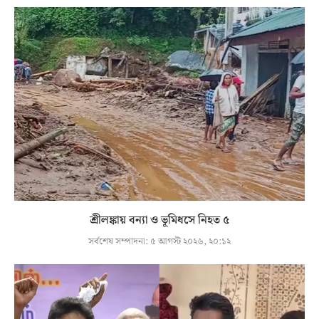
শ্রীলঙ্কায় বন্যা ও ভূমিধসে নিহত ৫
সর্বশেষ সম্পাদনা:
৫ আগস্ট ২০২৬, ২০:১২