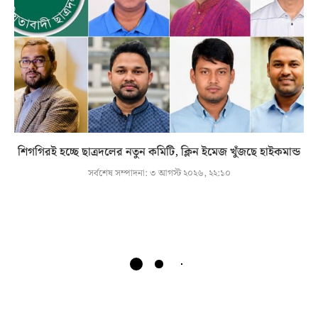
শিগগিরই হচ্ছে ছাত্রদলের নতুন কমিটি, ক্লিন ইমেজ খুঁজছে হাইকমান্ড
সর্বশেষ সম্পাদনা:
৩ আগস্ট ২০২৬, ২২:১০