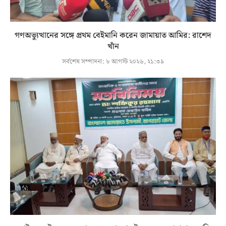
গণঅভ্যুত্থানের সঙ্গে প্রথম বেইমানি করেন জামায়াত আমির: রাশেদ
খাঁন
সর্বশেষ সম্পাদনা:
৮ আগস্ট ২০২৬, ২১:৩৯