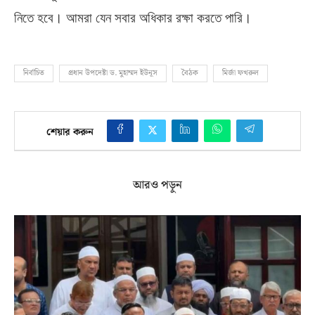
নিতে হবে। আমরা যেন সবার অধিকার রক্ষা করতে পারি।
নির্বাচিত
প্রধান উপদেষ্টা ড. মুহাম্মদ ইউনূস
বৈঠক
মির্জা ফখরুল
শেয়ার করুন
আরও পড়ুন