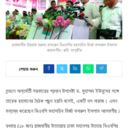
রাজধানীর উত্তরায় বক্তব্য রাখছেন বিএনপির মহাসচিব মির্জা ফখরুল ইসলাম
আলমগীর। ছবি: সংগৃহীত
শেয়ার করুন
লন্ডনে অন্তর্বর্তী সরকারের প্রধান উপদেষ্টা ড
.
মুহাম্মদ ইউনূসের সঙ্গে
তারেক রহমানের বৈঠক পছন্দ হয়নি বলেই
,
একটি দল নারাজ। এমন
মন্তব্য করেছেন বিএনপি মহাসচিব মির্জা ফখরুল ইসলাম আলমগীর।
বুধবার
(
১৮ জুন
)
রাজধানীর উত্তরায় ঢাকা মহানগর উত্তর বিএনপির