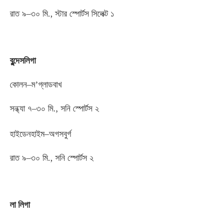
রাত ৯
–
৩০ মি
.,
স্টার স্পোর্টস সিলেক্ট ১
বুন্দেসলিগা
কোলন
–
ম’গ্লাডবাখ
সন্ধ্যা ৭
–
৩০ মি
.,
সনি স্পোর্টস ২
হাইডেনহাইম
–
অগসবুর্গ
রাত ৯
–
৩০ মি
.,
সনি স্পোর্টস ২
লা লিগা