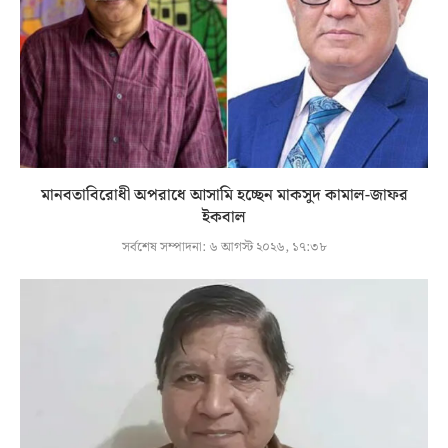
মানবতাবিরোধী অপরাধে আসামি হচ্ছেন মাকসুদ কামাল-জাফর
ইকবাল
সর্বশেষ সম্পাদনা:
৬ আগস্ট ২০২৬, ১৭:৩৮