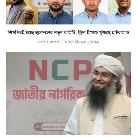
শিগগিরই হচ্ছে ছাত্রদলের নতুন কমিটি, ক্লিন ইমেজ খুঁজছে হাইকমান্ড
সর্বশেষ সম্পাদনা:
৩ আগস্ট ২০২৬, ২২:১০