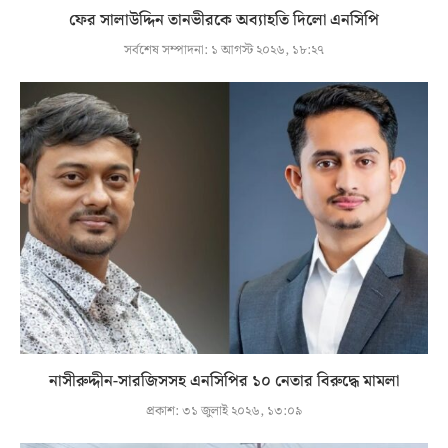
ফের সালাউদ্দিন তানভীরকে অব্যাহতি দিলো এনসিপি
সর্বশেষ সম্পাদনা:
১ আগস্ট ২০২৬, ১৮:২৭
নাসীরুদ্দীন-সারজিসসহ এনসিপির ১০ নেতার বিরুদ্ধে মামলা
প্রকাশ:
৩১ জুলাই ২০২৬, ১৩:০৯